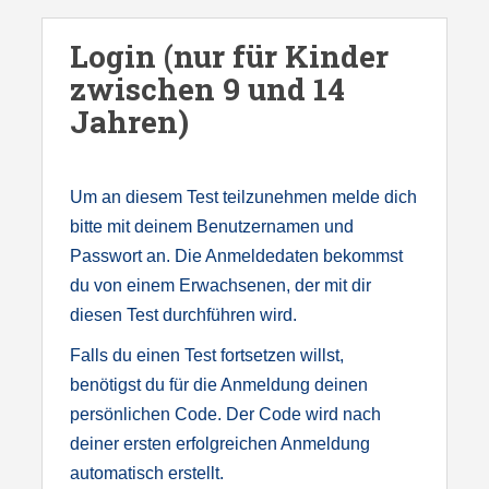
S
k
Login (nur für Kinder
i
zwischen 9 und 14
p
Jahren)
t
o
m
Um an diesem Test teilzunehmen melde dich
a
bitte mit deinem Benutzernamen und
i
Passwort an. Die Anmeldedaten bekommst
n
du von einem Erwachsenen, der mit dir
c
diesen Test durchführen wird.
o
Falls du einen Test fortsetzen willst,
n
benötigst du für die Anmeldung deinen
t
persönlichen Code. Der Code wird nach
e
deiner ersten erfolgreichen Anmeldung
n
automatisch erstellt.
t