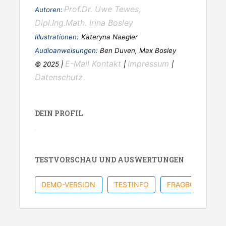
Prof.Dr. Uwe Tewes,
Autoren:
Dipl.Ing.Math. Irina Bosley
Illustrationen:
Kateryna Naegler
Audioanweisungen:
Ben Duven, Max Bosley
E-Mail Kontakt
Impressum
© 2025 |
|
|
Datenschutz
DEIN PROFIL
TESTVORSCHAU UND AUSWERTUNGEN