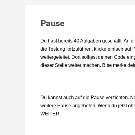
S
k
i
Pause
p
t
Du hast bereits 40 Aufgaben geschafft. An 
o
die Testung fortzuführen, klicke einfach a
m
weitergeleitet. Dort solltest deinen Code 
a
dieser Stelle weiter machen. Bitte merke de
i
n
c
o
Du kannst auch auf die Pause verzichten. N
n
weitere Pause angeboten. Wenn du jetzt ohne
t
WEITER.
e
n
t