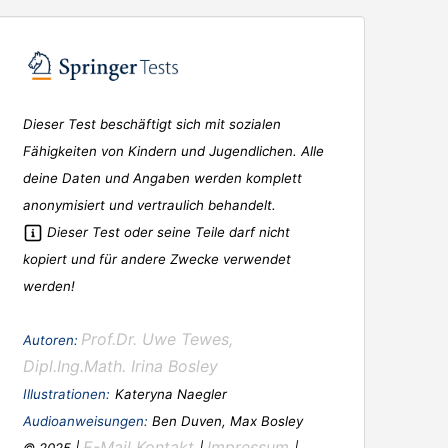
Dieser Test beschäftigt sich mit sozialen
Fähigkeiten von Kindern und Jugendlichen. Alle
deine Daten und Angaben werden komplett
anonymisiert und vertraulich behandelt.
Dieser Test oder seine Teile darf nicht
kopiert und für andere Zwecke verwendet
werden!
Prof.Dr. Uwe Tewes,
Autoren:
Dipl.Ing.Math. Irina Bosley
Illustrationen:
Kateryna Naegler
Audioanweisungen:
Ben Duven, Max Bosley
E-Mail Kontakt
Impressum
© 2025 |
|
|