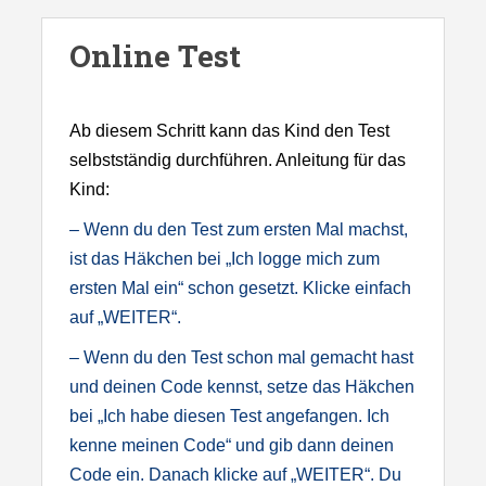
S
k
Online Test
i
p
t
Ab diesem Schritt kann das Kind den Test
o
selbstständig durchführen. Anleitung für das
m
Kind:
a
– Wenn du den Test zum ersten Mal machst,
i
ist das Häkchen bei „Ich logge mich zum
n
ersten Mal ein“ schon gesetzt. Klicke einfach
c
auf „WEITER“.
o
– Wenn du den Test schon mal gemacht hast
n
und deinen Code kennst, setze das Häkchen
t
bei „Ich habe diesen Test angefangen. Ich
e
kenne meinen Code“ und gib dann deinen
n
Code ein. Danach klicke auf „WEITER“. Du
t