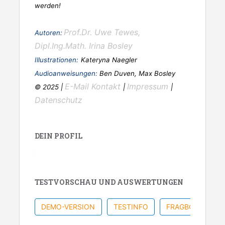
werden!
Prof.Dr. Uwe Tewes,
Autoren:
Dipl.Ing.Math. Irina Bosley
Illustrationen:
Kateryna Naegler
Audioanweisungen:
Ben Duven, Max Bosley
E-Mail Kontakt
Impressum
© 2025 |
|
|
Datenschutz
DEIN PROFIL
TESTVORSCHAU UND AUSWERTUNGEN