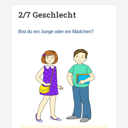
S
k
2/7 Geschlecht
i
p
Bist du ein Junge oder ein Mädchen?
t
o
m
a
i
n
c
o
n
t
e
n
t