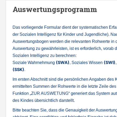
S
Auswertungsprogramm
k
i
p
Das vorliegende Formular dient der systematischen Erf
t
der Sozialen Intelligenz für Kinder und Jugendliche). 
o
Auswertungsbogen werden die relevanten Rohwerte in di
m
Auswertung zu gewährleisten, ist es erforderlich, vorab
a
Sozialen Intelligenz zu berechnen:
i
(SWA)
(SWI)
Soziale Wahrnehmung
, Soziales Wissen
n
(SSK)
.
c
Im ersten Abschnitt sind die persönlichen Angaben des 
o
ermittelten Summen der Rohwerte in die letzte Zeile des
n
Funktion „ZUR AUSWETUNG“ generiert das System automa
t
des Kindes übersichtlich darstellt.
e
n
Bitte beachten Sie, dass die Genauigkeit der Auswertu
t