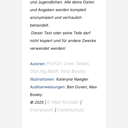
und Jugendlichen. Alle deine Daten
und Angaben werden komplett
anonymisiert und vertraulich
behandelt.
Dieser Test oder seine Teile darf
nicht kopiert und für andere Zwecke
verwendet werden!
Prof.Dr. Uwe Tewes,
Autoren:
Dipl.Ing.Math. Irina Bosley
Illustrationen:
Kateryna Naegler
Audioanweisungen:
Ben Duven, Max
Bosley
E-Mail Kontakt
© 2025 |
|
Impressum
Datenschutz
|