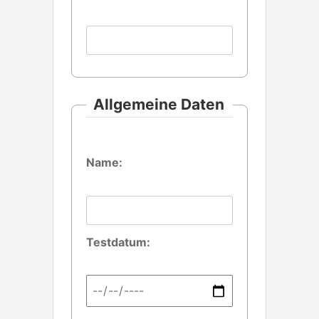
n
t
Allgemeine Daten
Name:
Testdatum: