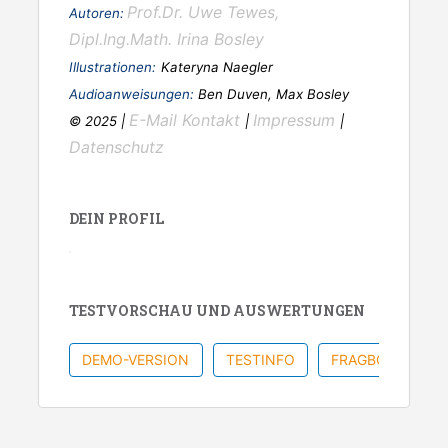
Prof.Dr. Uwe Tewes,
Autoren:
Dipl.Ing.Math. Irina Bosley
Illustrationen:
Kateryna Naegler
Audioanweisungen:
Ben Duven, Max Bosley
E-Mail Kontakt
Impressum
© 2025 |
|
|
Datenschutz
DEIN PROFIL
TESTVORSCHAU UND AUSWERTUNGEN