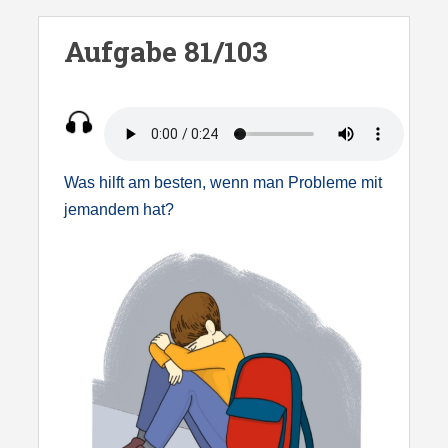
S
k
Aufgabe 81/103
i
p
t
o
m
Was hilft am besten, wenn man Probleme mit
a
jemandem hat?
i
n
c
o
n
t
e
n
t