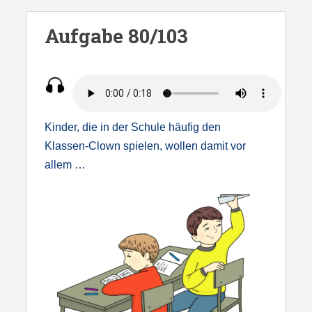
S
k
Aufgabe 80/103
i
p
t
o
m
Kinder, die in der Schule häufig den
a
Klassen-Clown spielen, wollen damit vor
i
allem …
n
c
o
n
t
e
n
t