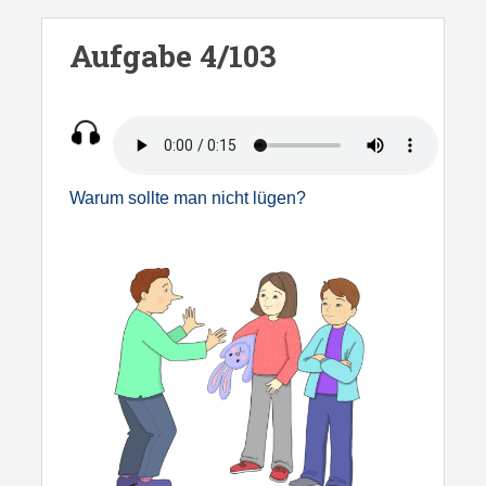
S
k
Aufgabe 4/103
i
p
t
o
m
Warum sollte man nicht lügen?
a
i
n
c
o
n
t
e
n
t