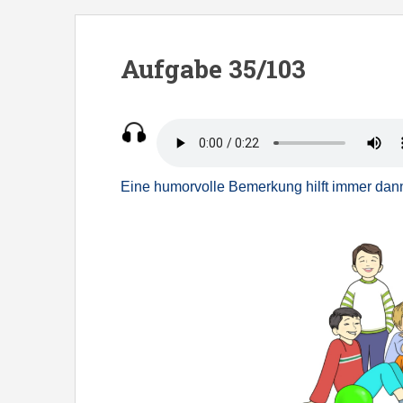
S
k
i
Aufgabe 35/103
p
t
o
m
a
Eine humorvolle Bemerkung hilft immer dan
i
n
c
o
n
t
e
n
t