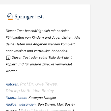
Dieser Test beschäftigt sich mit sozialen
Fähigkeiten von Kindern und Jugendlichen. Alle
deine Daten und Angaben werden komplett
anonymisiert und vertraulich behandelt.
Dieser Test oder seine Teile darf nicht
kopiert und für andere Zwecke verwendet
werden!
Prof.Dr. Uwe Tewes,
Autoren:
Dipl.Ing.Math. Irina Bosley
Illustrationen:
Kateryna Naegler
Audioanweisungen:
Ben Duven, Max Bosley
E-Mail Kontakt
Impressum
© 2025 |
|
|