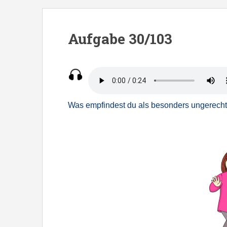
S
k
i
Aufgabe 30/103
p
t
o
m
a
Was empfindest du als besonders ungerech
i
n
c
o
n
t
e
n
t