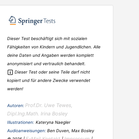
Dieser Test beschäftigt sich mit sozialen
Fähigkeiten von Kindern und Jugendlichen. Alle
deine Daten und Angaben werden komplett
anonymisiert und vertraulich behandelt.
Dieser Test oder seine Teile darf nicht
kopiert und für andere Zwecke verwendet
werden!
Prof.Dr. Uwe Tewes,
Autoren:
Dipl.Ing.Math. Irina Bosley
Illustrationen:
Kateryna Naegler
Audioanweisungen:
Ben Duven, Max Bosley
E-Mail Kontakt
Impressum
© 2025 |
|
|