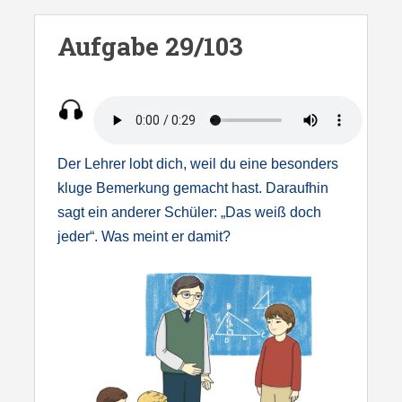
S
k
Aufgabe 29/103
i
p
t
o
m
Der Lehrer lobt dich, weil du eine besonders
a
kluge Bemerkung gemacht hast. Daraufhin
i
sagt ein anderer Schüler: „Das weiß doch
n
jeder“. Was meint er damit?
c
o
n
t
e
n
t