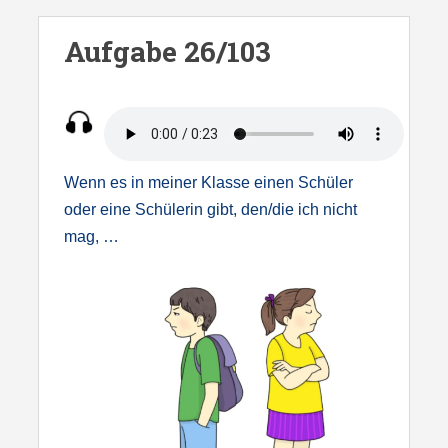
S
k
Aufgabe 26/103
i
p
t
o
m
Wenn es in meiner Klasse einen Schüler
a
oder eine Schülerin gibt, den/die ich nicht
i
mag, …
n
c
o
n
t
e
n
t