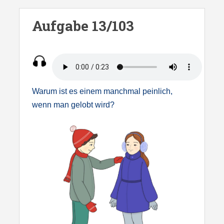
S
k
Aufgabe 13/103
i
p
t
o
m
Warum ist es einem manchmal peinlich,
a
wenn man gelobt wird?
i
n
c
o
n
t
e
n
t