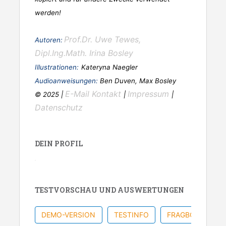
werden!
Prof.Dr. Uwe Tewes,
Autoren:
Dipl.Ing.Math. Irina Bosley
Illustrationen:
Kateryna Naegler
Audioanweisungen:
Ben Duven, Max Bosley
E-Mail Kontakt
Impressum
© 2025 |
|
|
Datenschutz
DEIN PROFIL
TESTVORSCHAU UND AUSWERTUNGEN