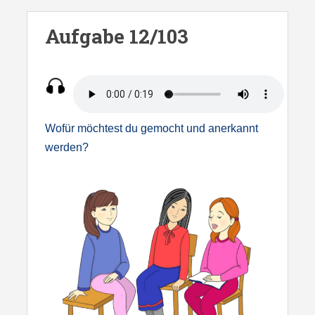
S
k
Aufgabe 12/103
i
p
t
o
m
Wofür möchtest du gemocht und anerkannt
a
werden?
i
n
c
o
n
t
e
n
t