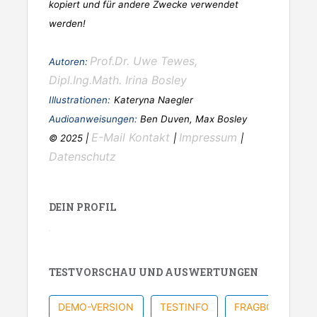
kopiert und für andere Zwecke verwendet
werden!
Prof.Dr. Uwe Tewes,
Autoren:
Dipl.Ing.Math. Irina Bosley
Illustrationen:
Kateryna Naegler
Audioanweisungen:
Ben Duven, Max Bosley
E-Mail Kontakt
Impressum
© 2025 |
|
|
Datenschutz
DEIN PROFIL
TESTVORSCHAU UND AUSWERTUNGEN