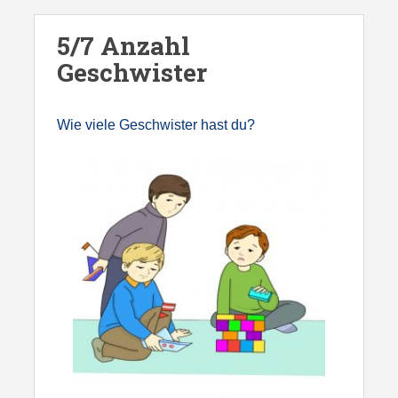
S
k
5/7 Anzahl
i
Geschwister
p
t
Wie viele Geschwister hast du?
o
m
a
i
n
c
o
n
t
e
n
t